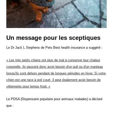
Un message pour les sceptiques
Le Dr Jack L Stephens de Pets Best health insurance a suggéré :
« Les très petits chiens ont plus de mal à conserver leur chaleur
corporelle, ils peuvent donc avoir besoin d'un pull ou d'un manteau
lorsqu'ils sont dehors pendant de longues périodes en hiver. Si votre
chien est une race à poil court, il peut également avoir besoin de
vêtements pour temps froid. »
Le PDSA (Dispensaire populaire pour animaux malades) a déclaré
que :