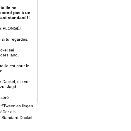
taille ne
spond pas à un
ard standard !!
S PLONGÉ!
si tu regardes,
ckel sei
ders lang,
taille est pour le
ne
e Dackel,
die vor
 zur Jagd
nséré
**Tweenies liegen
rößer als
he Standard Dackel