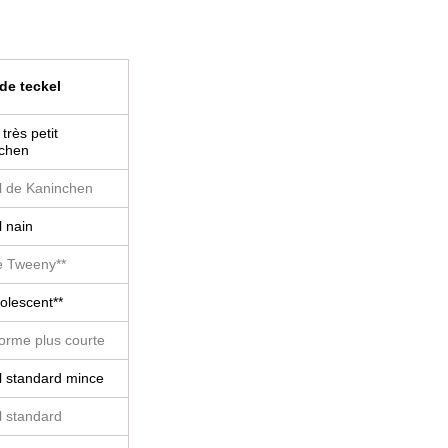
de teckel
 très petit
chen
l de Kaninchen
l nain
e Tweeny**
olescent**
orme plus courte
l standard mince
l standard