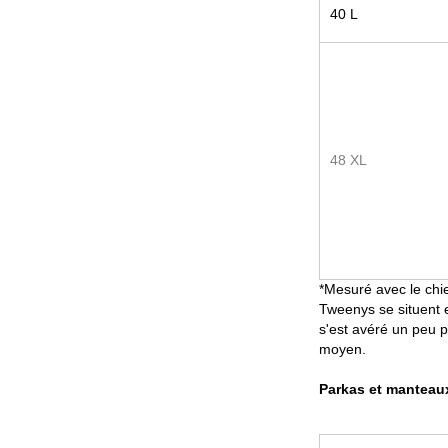
40 L
48 XL
*Mesuré avec le chie
Tweenys se situent en
s'est avéré un peu p
moyen.
Parkas et manteaux 