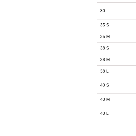
30
35 S
35 M
38 S
38 M
38 L
40 S
40 M
40 L