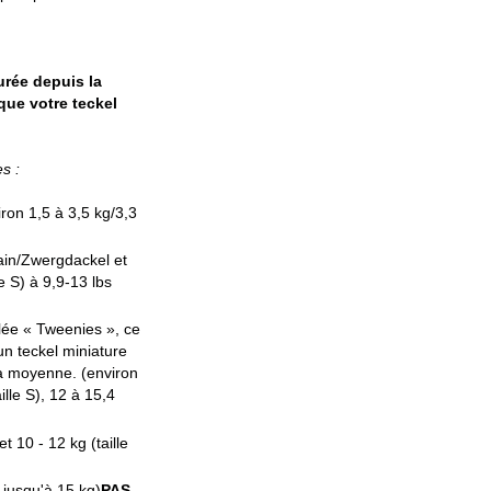
urée depuis la
que votre teckel
s :
iron 1,5 à 3,5 kg/3,3
ain/Zwergdackel et
le S) à 9,9-13 lbs
elée « Tweenies », ce
 un teckel miniature
la moyenne. (environ
aille S), 12 à 15,4
 10 - 12 kg (taille
 jusqu'à 15 kg)
PAS