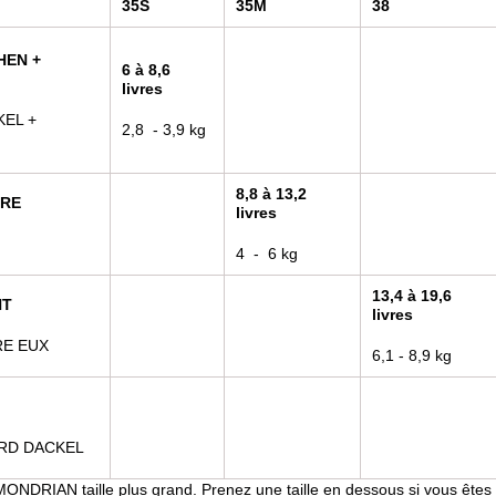
35S
35M
38
HEN +
6 à 8,6
livres
EL +
2,8
- 3,9 kg
8,8 à 13,2
URE
livres
4
-
6 kg
13,4 à 19,6
NT
livres
E EUX
6,1 - 8,9 kg
RD DACKEL
 MONDRIAN taille plus grand. Prenez une taille en dessous si vous êtes