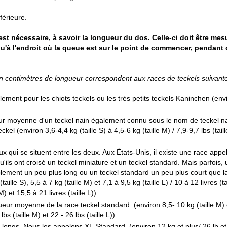
férieure.
st nécessaire, à savoir la longueur du dos. Celle-ci doit être mes
u'à l'endroit où la queue est sur le point de commencer, pendant 
en centimètres de longueur correspondent aux races de teckels suivante
lement pour les chiots teckels ou les très petits teckels Kaninchen (env
r moyenne d'un teckel nain également connu sous le nom de teckel n
kel (environ 3,6-4,4 kg (taille S) à 4,5-6 kg (taille M) / 7,9-9,7 lbs (tail
x qui se situent entre les deux. Aux États-Unis, il existe une race app
qu'ils ont croisé un teckel miniature et un teckel standard. Mais parfois,
lement un peu plus long ou un teckel standard un peu plus court que 
taille S), 5,5 à 7 kg (taille M) et 7,1 à 9,5 kg (taille L) / 10 à 12 livres (t
 M) et 15,5 à 21 livres (taille L))
eur moyenne de la race teckel standard. (environ 8,5- 10 kg (taille M) et
lbs (taille M) et 22 - 26 lbs (taille L))
 longs. Nous les appelons XL-Standard. (environ 12 kg et plus/ 26 lb et