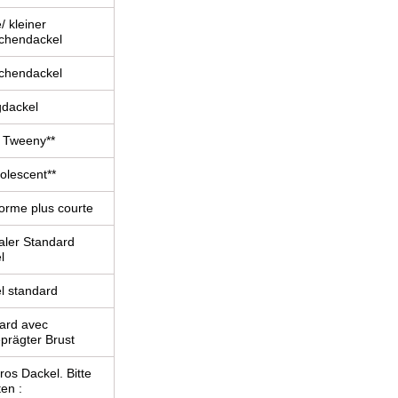
/ kleiner
chendackel
chendackel
dackel
r Tweeny**
olescent**
orme plus courte
ler Standard
l
l standard
ard avec
prägter Brust
ros Dackel. Bitte
en :