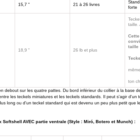
Stand
15,7 "
21 à 26 livres
forte
Tecke
taille.
Cette 
convi
taill
18,9 "
26 lb et plus
Tecke
même 
ton ch
n debout sur les quatre pattes. Du bord inférieur du collier à la base d
tre les teckels miniatures et les teckels standards. Il peut s'agir d'un 
lus long ou d'un teckel standard qui est devenu un peu plus petit que l
Softshell AVEC partie ventrale (Style : Miró, Botero et Munch) :