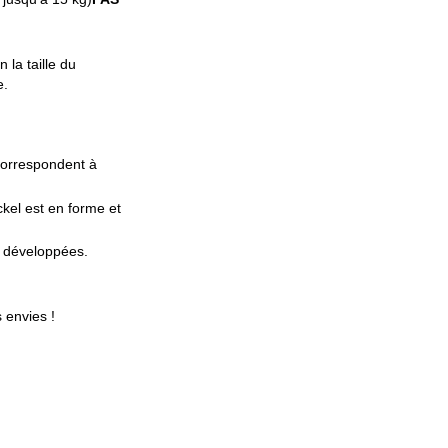
 la taille du
e.
 correspondent à
ckel est en forme et
s développées.
 envies !