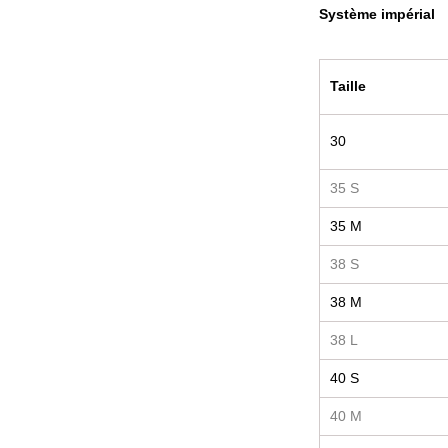
Système impérial
Taille
30
35 S
35 M
38 S
38 M
38 L
40 S
40 M