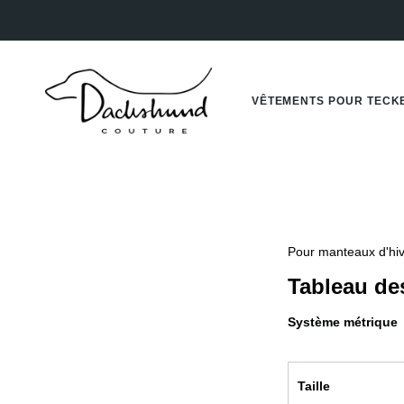
Passer
au
contenu
de
la
page
VÊTEMENTS POUR TECK
Pour manteaux d'hive
Tableau des
Système métrique
Taille