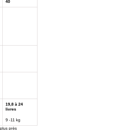
40
19,8 à 24
livres
9 -11 kg
 plus près