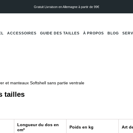
Gratuit
Livraison en Allemagne à partir de 99€
EL
ACCESSOIRES
GUIDE DES TAILLES
À PROPOS
BLOG
SERV
r et manteaux Softshell sans partie ventrale
 tailles
Longueur du dos en
Poids en kg
Art d
cm*