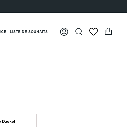
Panier
ICE
LISTE DE SOUHAITS
Mon
Recherche
compte
e Dackel