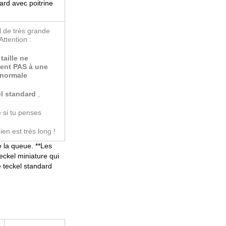
ard avec poitrine
l de très grande
 Attention :
taille ne
ent PAS
à une
e normale
l standard
,
si tu penses
ien est très long !
e la queue. **Les
teckel miniature qui
e teckel standard