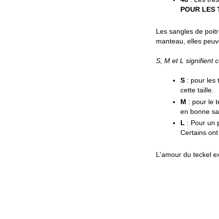
POUR LES T
Les sangles de poitri
manteau, elles peuve
S, M et L signifient c
S
: pour les 
cette taille.
M
: pour le 
en bonne sant
L
: Pour un p
Certains ont
L'amour du teckel ex