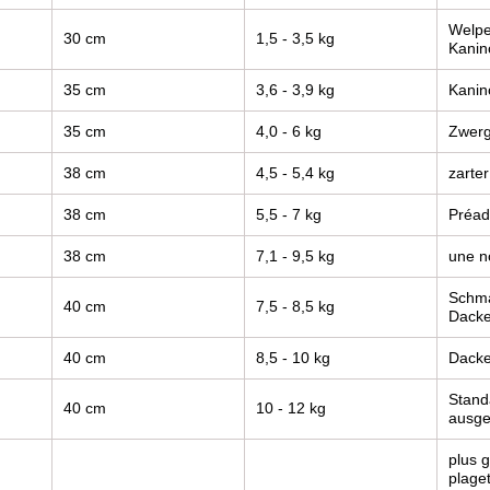
Welpe
30 cm
1,5 - 3,5 kg
Kanin
35 cm
3,6 - 3,9 kg
Kanin
35 cm
4,0 - 6 kg
Zwerg
38 cm
4,5 - 5,4 kg
zarte
38 cm
5,5 - 7 kg
Préad
38 cm
7,1 - 9,5 kg
une n
Schma
40 cm
7,5 - 8,5 kg
Dacke
40 cm
8,5 - 10 kg
Dacke
Stand
40 cm
10 - 12 kg
ausge
plus g
plaget