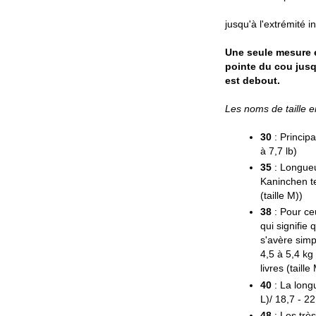
jusqu'à l'extrémité in
Une seule mesure e
pointe du cou jusq
est debout.
Les noms de taille 
30
: Principa
à 7,7 lb)
35
: Longueu
Kaninchen tec
(taille M))
38
: Pour ceu
qui signifie 
s'avère simp
4,5 à 5,4 kg (
livres (taille
40
: La longu
L)/ 18,7 - 22 
48
: Les très