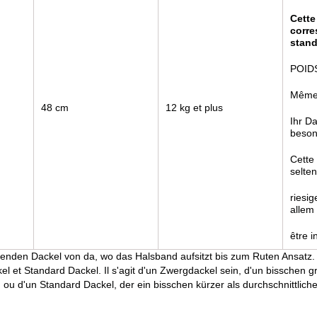
Cette 
corre
stand
POID
Même 
48 cm
12 kg et plus
Ihr Da
beson
Cette 
selte
riesig
allem
être i
den Dackel von da, wo das Halsband aufsitzt bis zum Ruten Ansatz. 
 et Standard Dackel. Il s'agit d'un Zwergdackel sein, d'un bisschen g
 ou d'un Standard Dackel, der ein bisschen kürzer als durchschnittlic