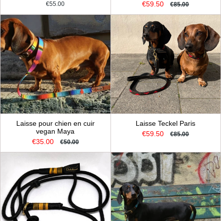
€59.50
€55.00
€85.00
Laisse pour chien en cuir
Laisse Teckel Paris
vegan Maya
€59.50
€85.00
€35.00
€50.00