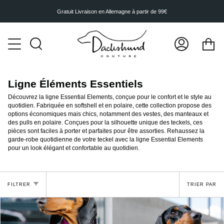
Passer
au
Gratuit
Livraison en Allemagne à partir de 99€
contenu
de
la
Pa
page
Recherche
Mon
compte
Ligne Éléments Essentiels
Découvrez la ligne Essential Elements, conçue pour le confort et le style au
quotidien. Fabriquée en softshell et en polaire, cette collection propose des
options économiques mais chics, notamment des vestes, des manteaux et
des pulls en polaire. Conçues pour la silhouette unique des teckels, ces
pièces sont faciles à porter et parfaites pour être assorties. Rehaussez la
garde-robe quotidienne de votre teckel avec la ligne Essential Elements
pour un look élégant et confortable au quotidien.
Trier
FILTRER
TRIER PAR
par