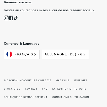
Réseaux sociaux
Restez au courant des mises à jour de nos réseaux sociaux.
Instagram
Facebook
TikTok
Currency & Language
Langue
Devise
FRANÇAIS
ALLEMAGNE (DE) - €
© DACHSHUND-COUTURE.COM 2026
MAGASINS
IMPRIMER
STOCKISTES
CONTACT
FAQ
EXPÉDITION ET RETOURS
POLITIQUE DE REMBOURSEMENT
CONDITIONS D'UTILISATION