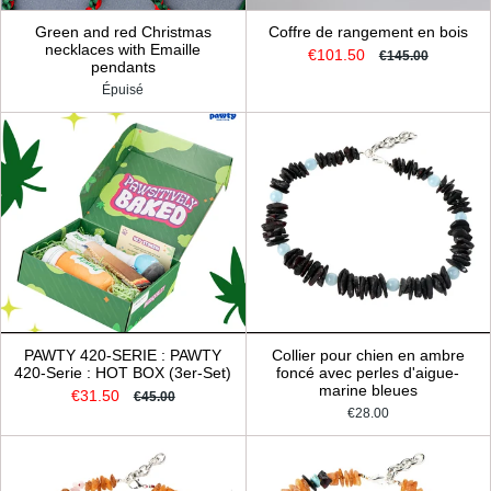
Green and red Christmas
Coffre de rangement en bois
necklaces with Emaille
€101.50
€145.00
pendants
Épuisé
PAWTY 420-SERIE : PAWTY
Collier pour chien en ambre
420-Serie : HOT BOX (3er-Set)
foncé avec perles d'aigue-
marine bleues
€31.50
€45.00
€28.00