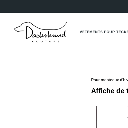
Passer
au
contenu
de
la
page
VÊTEMENTS POUR TECK
Pour manteaux d'hive
Affiche de 