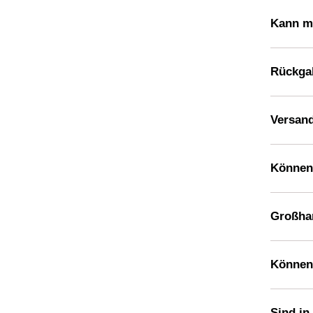
Kann m
Rückga
Versan
Können
Großha
Können
Sind in